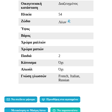
Οικογενειακή
Διαζευγμένος
κατάσταση
Ηλικία
54
Ζώδιο
Λέων
Ύψος
Βάρος
Χρώμα μαλλιών
Χρώμα ματιών
Παιδιά
2
Κάπνισμα
Όχι
Αλκοόλ
Όχι
Γνώση γλωσσών
French, Italian,
Russian
Να στείλετε μήνυμα
Προσθήκη στα αγαπημένα
Μετακίνηση σε Μαύρη λίστα
Να παραπονιέστε